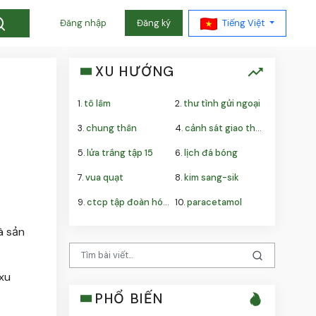
Tiếng Việt
Đăng nhập
Đăng ký
XU HƯỚNG
1.
tô lâm
2.
thư tình gửi ngoại
3.
chung thân
4.
cảnh sát giao thông
5.
lửa trắng tập 15
6.
lịch đá bóng
7.
vua quạt
8.
kim sang-sik
9.
ctcp tập đoàn hóa chất đức giang
10.
paracetamol
à sản
 xu
PHỔ BIẾN