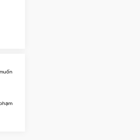
 muốn
 phạm