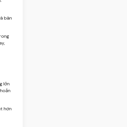
và bàn
trong
ay,
g lớn
khoản
út hơn