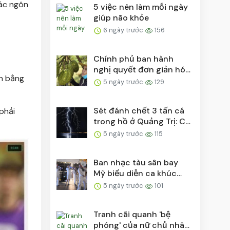
các ngôn
5 việc nên làm mỗi ngày
giúp não khỏe
6 ngày trước
156
Chính phủ ban hành
nghị quyết đơn giản hóa
ch bằng
thủ tục cấp mã số...
5 ngày trước
129
Sét đánh chết 3 tấn cá
phải
trong hồ ở Quảng Trị: Có
thể sét đánh...
5 ngày trước
115
Ban nhạc tàu sân bay
Mỹ biểu diễn ca khúc
'Việt Nam ơi' bên ...
5 ngày trước
101
Tranh cãi quanh 'bệ
phóng' của nữ chủ nhân