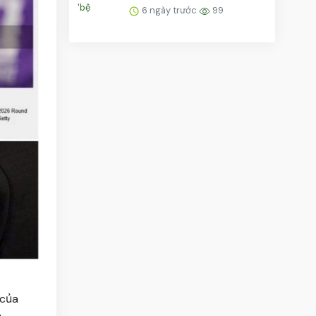
giải Fields
6 ngày trước
99
 của
,