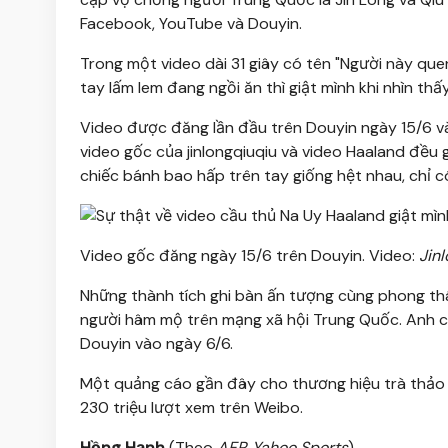
Facebook, YouTube và Douyin.
Trong một video dài 31 giây có tên "Người này qu
tay lấm lem đang ngồi ăn thì giật mình khi nhìn th
Video được đăng lần đầu trên Douyin ngày 15/6 và 
video gốc của jinlongqiuqiu và video Haaland đều 
chiếc bánh bao hấp trên tay giống hệt nhau, chỉ có
Video gốc đăng ngày 15/6 trên Douyin. Video:
Jin
Những thành tích ghi bàn ấn tượng cùng phong thá
người hâm mộ trên mạng xã hội Trung Quốc. Anh có 
Douyin vào ngày 6/6.
Một quảng cáo gần đây cho thương hiệu trà thảo 
230 triệu lượt xem trên Weibo.
Hồng Hạnh
(Theo
AFP, Yahoo Sports
)