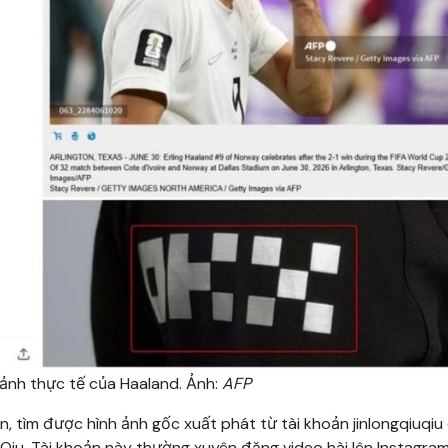
 ảnh thực tế của Haaland. Ảnh:
AFP
, tìm được hình ảnh gốc xuất phát từ tài khoản jinlongqiuqiu
Qiu. Tài khoản này thường xuyên đăng video hài lên Instagram