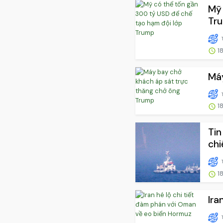
Mỹ 
Tr
18
Máy
18
Tin
chi
18
Ira