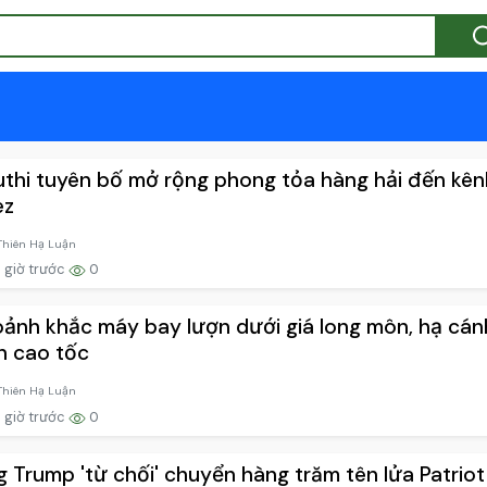
thi tuyên bố mở rộng phong tỏa hàng hải đến kê
ez
Thiên Hạ Luận
 giờ trước
0
ảnh khắc máy bay lượn dưới giá long môn, hạ cán
n cao tốc
Thiên Hạ Luận
 giờ trước
0
 Trump 'từ chối' chuyển hàng trăm tên lửa Patrio