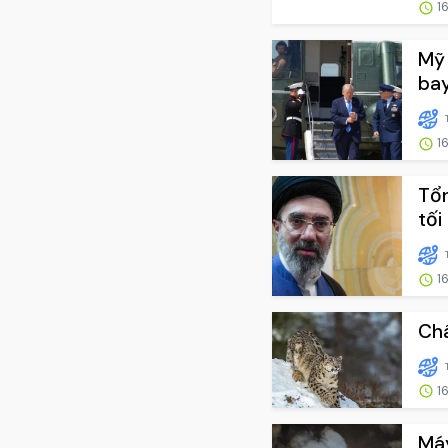
16
Mỹ 
bay
16
Tổn
tối
16
Châ
16
Máy