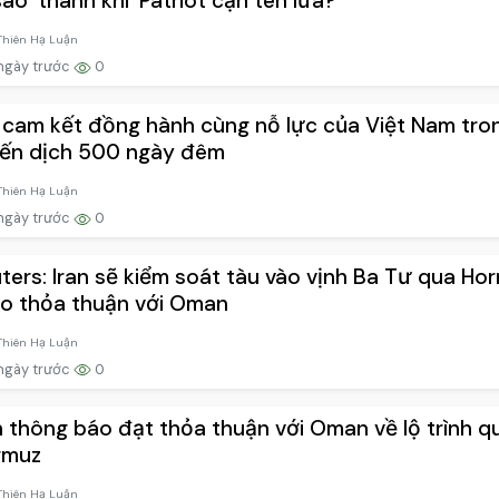
sao 'thánh khí' Patriot cạn tên lửa?
Thiên Hạ Luận
ngày trước
0
cam kết đồng hành cùng nỗ lực của Việt Nam tro
iến dịch 500 ngày đêm
Thiên Hạ Luận
ngày trước
0
ters: Iran sẽ kiểm soát tàu vào vịnh Ba Tư qua Ho
o thỏa thuận với Oman
Thiên Hạ Luận
ngày trước
0
n thông báo đạt thỏa thuận với Oman về lộ trình q
rmuz
Thiên Hạ Luận