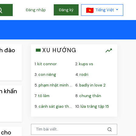
Tiếng Việt
Đăng nhập
Đăng ký
nh đào
XU HƯỚNG
1.
kit connor
2.
kups vs
3.
con riêng
4.
rodri
5.
phạm nhật minh anh
6.
badly in love 2
h khẩn
7.
tô lâm
8.
chung thân
9.
cảnh sát giao thông
10.
lửa trắng tập 15
t cho