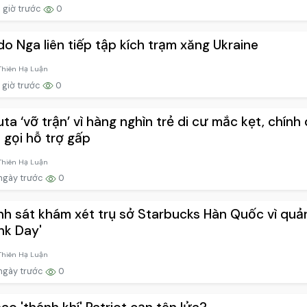
 giờ trước
0
do Nga liên tiếp tập kích trạm xăng Ukraine
Thiên Hạ Luận
 giờ trước
0
ta ‘vỡ trận’ vì hàng nghìn trẻ di cư mắc kẹt, chính
 gọi hỗ trợ gấp
Thiên Hạ Luận
ngày trước
0
h sát khám xét trụ sở Starbucks Hàn Quốc vì quả
nk Day'
Thiên Hạ Luận
ngày trước
0