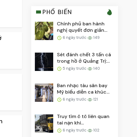
PHỔ BIẾN
Chính phủ ban hành
nghị quyết đơn giản
hóa thủ tục cấp mã số...
ở
6 ngày trước
149
Sét đánh chết 3 tấn cá
trong hồ ở Quảng Trị:
Có thể sét đánh...
5 ngày trước
140
Ban nhạc tàu sân bay
Mỹ biểu diễn ca khúc
'Việt Nam ơi' bên ...
6 ngày trước
121
Truy tìm ô tô liên quan
n
tai nạn khi...
6 ngày trước
102