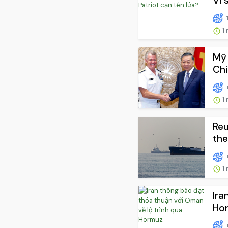
Vì 
1 
Mỹ 
Ch
1 
Reu
the
1 
Ira
Ho