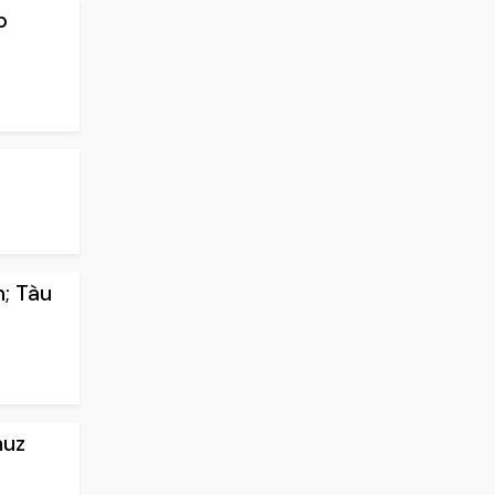
p
n; Tàu
muz