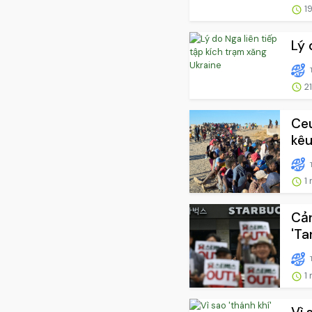
19
Lý 
21
Ceu
kêu
1 
Cản
'Ta
1 