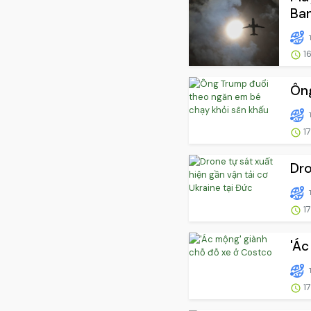
Ba
16
Ông
17
Dro
17
'Ác
17