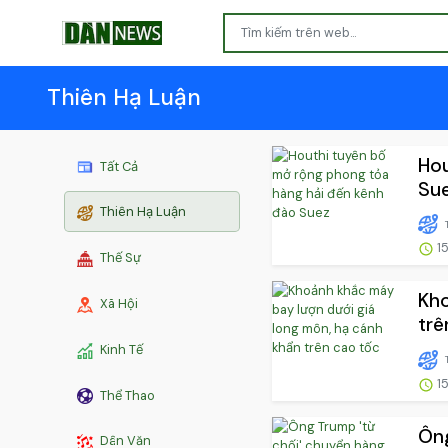
Thiên Hạ Luận
Hou
Tất Cả
Su
Thiên Hạ Luận
15
Thế Sự
Kho
Xã Hội
trê
Kinh Tế
15
Thể Thao
Ông
Dân Văn