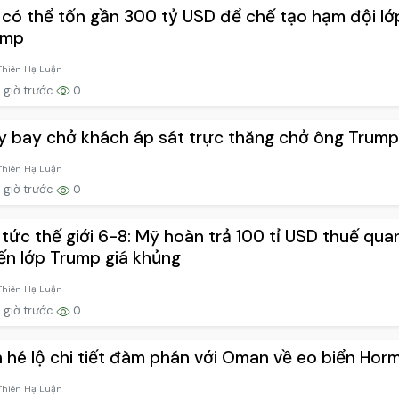
có thể tốn gần 300 tỷ USD để chế tạo hạm đội lớ
ump
Thiên Hạ Luận
 giờ trước
0
 bay chở khách áp sát trực thăng chở ông Trump
Thiên Hạ Luận
 giờ trước
0
 tức thế giới 6-8: Mỹ hoàn trả 100 tỉ USD thuế qua
ến lớp Trump giá khủng
Thiên Hạ Luận
 giờ trước
0
n hé lộ chi tiết đàm phán với Oman về eo biển Hor
Thiên Hạ Luận