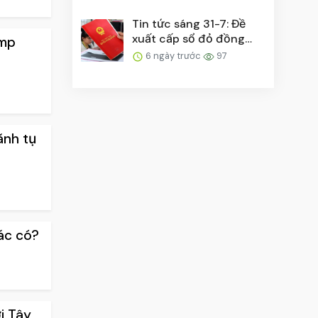
Tin tức sáng 31-7: Đề
xuất cấp sổ đỏ đồng
ump
thời bản giấy và đ...
6 ngày trước
97
ãnh tụ
ác có?
i Tây