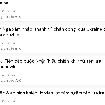
aine
Thiên Hạ Luận
 giờ trước
0
h Nga xâm nhập 'thành trì phản công' của Ukraine 
orizhzhia
Thiên Hạ Luận
 giờ trước
0
ều Tiên cáo buộc Nhật 'hiếu chiến' khi thử tên lửa
mahawk
Thiên Hạ Luận
 giờ trước
0
ếc ô an ninh khiến Jordan lọt tầm ngắm tên lửa Ira
Thiên Hạ Luận