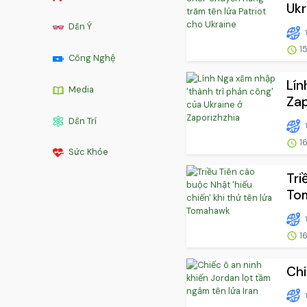
Ukr
Dân Ý
15
Công Nghệ
Lín
Media
Zap
Dân Trí
16
Sức Khỏe
Tri
To
16
Chi