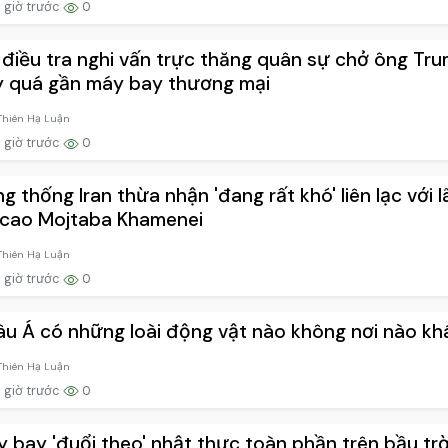
 giờ trước
0
điều tra nghi vấn trực thăng quân sự chở ông Tr
 quá gần máy bay thương mại
Thiên Hạ Luận
 giờ trước
0
g thống Iran thừa nhận 'đang rất khó' liên lạc với l
 cao Mojtaba Khamenei
Thiên Hạ Luận
 giờ trước
0
u Á có những loài động vật nào không nơi nào kh
Thiên Hạ Luận
 giờ trước
0
 bay 'đuổi theo' nhật thực toàn phần trên bầu trờ