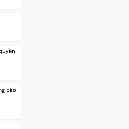
 quyền
ng cáo