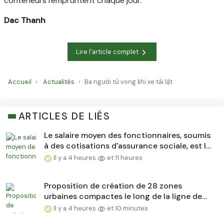
conteneurs l'empruntent chaque jour.
Dac Thanh
Lire l'article complet
Accueil
Actualités
Ba người tử vong khi xe tải lật
ARTICLES DE LIÉS
Le salaire moyen des fonctionnaires, soumis
à des cotisations d'assurance sociale, est le
plus élevé de tous les groupes.
Il y a 4 heures
et 11 heures
Proposition de création de 28 zones
urbaines compactes le long de la ligne de
chemin de fer Hô Chi Minh-Ville - Can Tho.
Il y a 4 heures
et 10 minutes