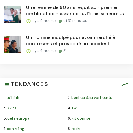
Une femme de 90 ans reçoit son premier
certificat de naissance : « J'étais si heureuse
que je me suis endormie… »
Il y a 5 heures
et 15 minutes
Un homme inculpé pour avoir marché à
contresens et provoqué un accident
mortel...
il y a 6 heures
21
TENDANCES
1.
tử hình
2.
benfica đấu với hearts
3.
777x
4.
tw
5.
uefa europa
6.
kit connor
7.
con riêng
8.
rodri