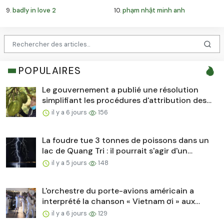
9.
badly in love 2
10.
phạm nhật minh anh
POPULAIRES
Le gouvernement a publié une résolution
simplifiant les procédures d'attribution des
numéros d'identification...
il y a 6 jours
156
La foudre tue 3 tonnes de poissons dans un
lac de Quang Tri : il pourrait s'agir d'un
impact de foudre...
il y a 5 jours
148
L'orchestre du porte-avions américain a
interprété la chanson « Vietnam ơi » aux
côtés de...
il y a 6 jours
129