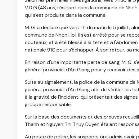
Selon les premières investigations, vers 7h30 le 5 
V.D.G (48 ans, résidant dans la commune de Nhon H
qui s'est produite dans la commune.
M. G. a déclaré que vers 1 h du matin le 5 juillet, 
commune de Nhon Hoi, il s'est arrêté pour se repo
couteaux, et a été blessé à la tête et à l'abdomen.
nationale 91C pour s'échapper. À son retour, sa m
En raison d'une importante perte de sang, M. G. s'
général provincial d'An Giang pour y recevoir des 
Suite au signalement, la police de la commune de Nh
général provincial d'An Giang afin de vérifier les fa
à la gravité de l'incident, qui présentait des sign
groupe responsable.
Sur la base des documents et des preuves recueil
Thanh et Nguyen Thi Thuy Duyen étaient responsab
Au poste de police, les suspects ont admis avoir pr