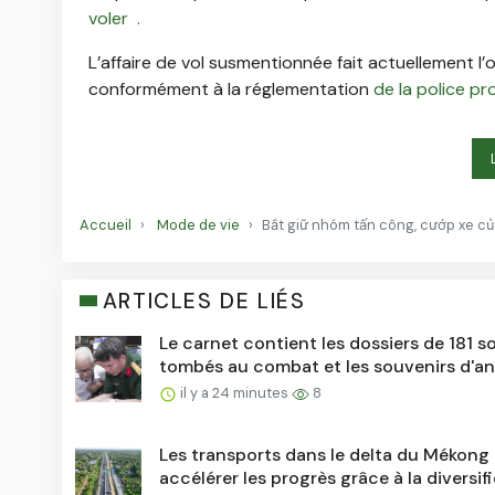
voler .
L’affaire de vol susmentionnée fait actuellement
l’
conformément à la réglementation
de la police pr
Accueil
Mode de vie
Bắt giữ nhóm tấn công, cướp xe c
ARTICLES DE LIÉS
Le carnet contient les dossiers de 181 s
tombés au combat et les souvenirs d'a
soldats...
il y a 24 minutes
8
Les transports dans le delta du Mékong 
accélérer les progrès grâce à la diversif