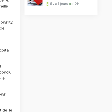
de M.
d’émettre des certificats
il y a 6 jours
109
nelle
de propriété foncière
aux formats papier et
numérique…
Dong Ky,
 de
ôpital
l
 conclu
 le
ong
 et de
le