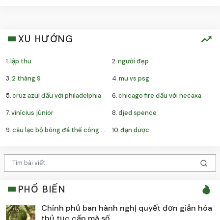
XU HƯỚNG
1.
lập thu
2.
người đẹp
3.
2 tháng 9
4.
mu vs psg
5.
cruz azul đấu với philadelphia
6.
chicago fire đấu với necaxa
7.
vinícius júnior
8.
djed spence
9.
câu lạc bộ bóng đá thể công – viettel
10.
đạn dược
PHỔ BIẾN
Chính phủ ban hành nghị quyết đơn giản hóa
thủ tục cấp mã số...