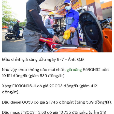
Điều chỉnh giá xăng dầu ngày 9-7 - Ảnh: Q.Đ.
Như vậy theo thông cáo mới nhất,
giá xăng
E5RON92 còn
19.191 đồng/lít (giảm 539 đồng/lít).
Xăng E10RON95-III có giá 20.003 đồng/lít (giảm 412
đồng/lít).
Dầu diesel 0.05S có giá 21.745 đồng/lít (tăng 569 đồng/lít).
Dầu mazut 180CST 3.5S có giá 13.735 đồng/kg (giảm 318