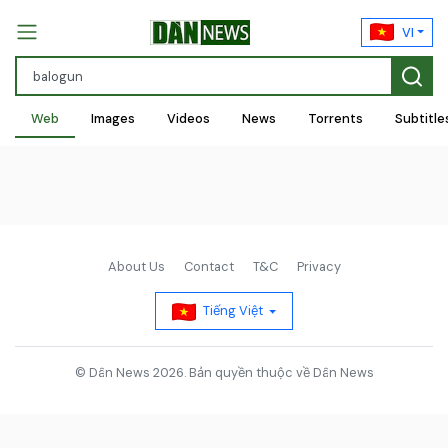
VI
Web
Images
Videos
News
Torrents
Subtitle
About Us
Contact
T&C
Privacy
Tiếng Việt
© Dân News 2026. Bản quyền thuộc về Dân News