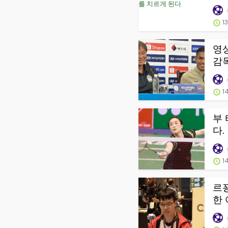
1
영
감
1
부 
다.
1
르
한