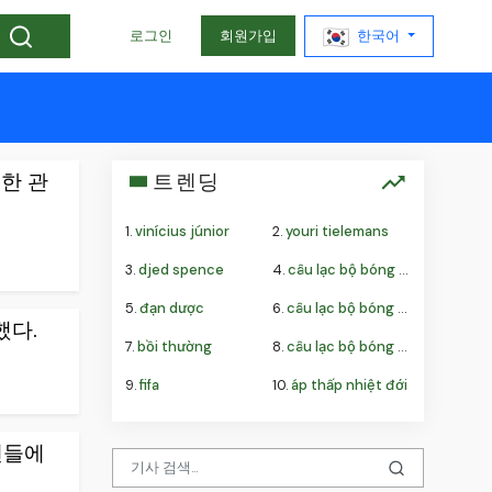
한국어
로그인
회원가입
흔한 관
트렌딩
1.
vinícius júnior
2.
youri tielemans
3.
djed spence
4.
câu lạc bộ bóng đá thể công – viettel
5.
đạn dược
6.
câu lạc bộ bóng đá manchester united
했다.
7.
bồi thường
8.
câu lạc bộ bóng đá arsenal
9.
fifa
10.
áp thấp nhiệt đới
캔들에