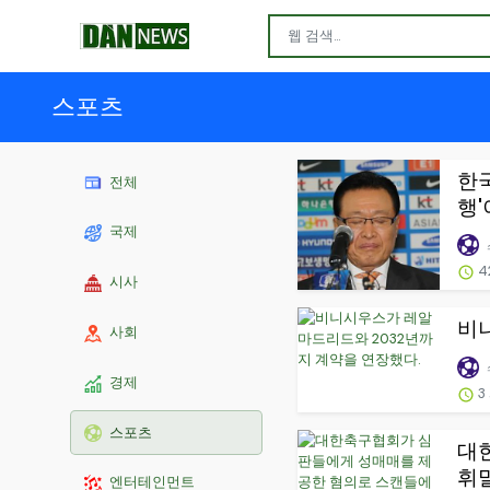
스포츠
한국
전체
행'
국제
4
시사
비
사회
경제
3
스포츠
대
휘
엔터테인먼트