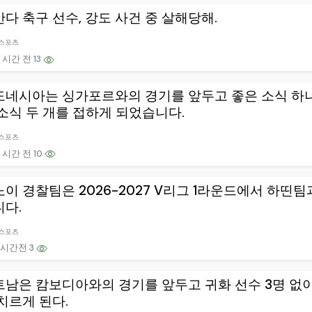
다 축구 선수, 강도 사건 중 살해당해.
스포츠
2 시간 전
13
도네시아는 싱가포르와의 경기를 앞두고 좋은 소식 하
소식 두 개를 접하게 되었습니다.
스포츠
2 시간 전
10
이 경찰팀은 2026-2027 V리그 1라운드에서 하띤팀
니다.
스포츠
2시간전
3
트남은 캄보디아와의 경기를 앞두고 귀화 선수 3명 없
치르게 된다.