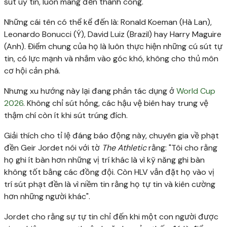
sút uy tín, luôn mang đến thành công.
Những cái tên có thể kể đến là: Ronald Koeman (Hà Lan),
Leonardo Bonucci (Ý), David Luiz (Brazil) hay Harry Maguire
(Anh). Điểm chung của họ là luôn thực hiện những cú sút tự
tin, có lực mạnh và nhắm vào góc khó, không cho thủ môn
cơ hội cản phá.
Nhưng xu hướng này lại đang phản tác dụng ở
World Cup
2026
. Không chỉ sút hỏng, các hậu vệ biên hay trung vệ
thậm chí còn ít khi sút trúng đích.
Giải thích cho tỉ lệ đáng báo động này, chuyên gia về phạt
đền Geir Jordet nói với tờ
The Athletic
rằng: "Tôi cho rằng
họ ghi ít bàn hơn những vị trí khác là vì kỹ năng ghi bàn
không tốt bằng các đồng đội. Còn HLV vẫn đặt họ vào vị
trí sút phạt đền là vì niềm tin rằng họ tự tin và kiên cường
hơn những người khác".
Jordet cho rằng sự tự tin chỉ đến khi một con người được