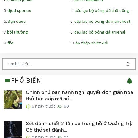
3.
djed spence
4.
câu lạc bộ bóng đá thể công – viettel
5.
đạn dược
6.
câu lạc bộ bóng đá manchester united
7.
bồi thường
8.
câu lạc bộ bóng đá arsenal
9.
fifa
10.
áp thấp nhiệt đới
PHỔ BIẾN
Chính phủ ban hành nghị quyết đơn giản hóa
thủ tục cấp mã số...
6 ngày trước
160
Sét đánh chết 3 tấn cá trong hồ ở Quảng Trị:
Có thể sét đánh...
5 ngày trước
154