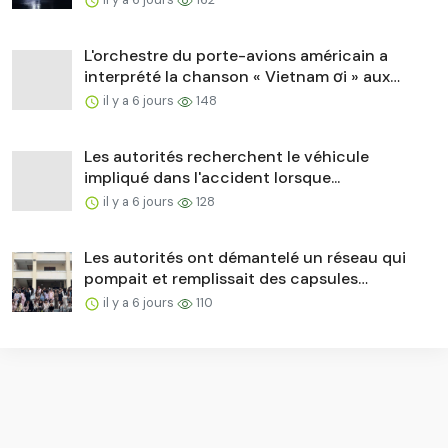
L'orchestre du porte-avions américain a
interprété la chanson « Vietnam ơi » aux
côtés de...
il y a 6 jours
148
Les autorités recherchent le véhicule
impliqué dans l'accident lorsque...
il y a 6 jours
128
Les autorités ont démantelé un réseau qui
pompait et remplissait des capsules
réfrigérantes contenant des stupéfiants...
il y a 6 jours
110