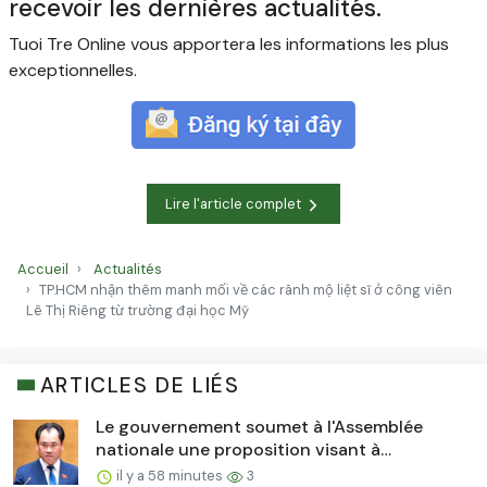
recevoir les dernières actualités.
Tuoi Tre Online vous apportera les informations les plus
exceptionnelles.
Lire l'article complet
Accueil
Actualités
TP.HCM nhận thêm manh mối về các rãnh mộ liệt sĩ ở công viên
Lê Thị Riêng từ trường đại học Mỹ
ARTICLES DE LIÉS
Le gouvernement soumet à l'Assemblée
nationale une proposition visant à
supprimer 40 procédures et 40 conditions
il y a 58 minutes
3