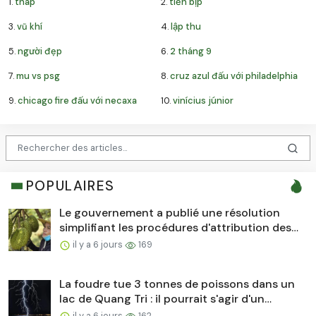
1.
tháp
2.
tiến bịp
3.
vũ khí
4.
lập thu
5.
người đẹp
6.
2 tháng 9
7.
mu vs psg
8.
cruz azul đấu với philadelphia
9.
chicago fire đấu với necaxa
10.
vinícius júnior
POPULAIRES
Le gouvernement a publié une résolution
simplifiant les procédures d'attribution des
numéros d'identification...
il y a 6 jours
169
La foudre tue 3 tonnes de poissons dans un
lac de Quang Tri : il pourrait s'agir d'un
impact de foudre...
il y a 6 jours
162