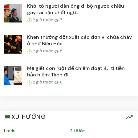
Khởi tố người đàn ông đi bộ ngược chiều
gây tai nạn chết ngư...
2 giờ trước
7
Khen thưởng đột xuất các đơn vị chữa cháy
ở chợ Biên Hòa
2 giờ trước
5
Mẹ giết con ruột để chiếm đoạt 4,1 tỉ tiền
bảo hiểm: Tách đi...
2 giờ trước
6
XU HƯỚNG
1.
rodri
2.
tô lâm