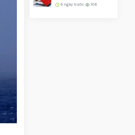
thời bản giấy và đ...
6 ngày trước
106