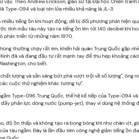
hư vậy. Theo Andrew Erickson, giáo sư tại Đại học Chiến tranh 
à Type-094 và loại tên lửa nhiều khả năng là JL-3.
nhiều tiếng ồn khi hoạt động, dễ bị đối phương phát hiện qu
c tính mẫu tàu này tạo ra tiếng ồn lên tới 140 decibel khi h
Xô phát triển từ những năm 1970.
húng thường chạy rất êm, khiến hải quân Trung Quốc gặp nhi
ắc Kinh đã và đang đầu tư rất mạnh tay để thu hẹp khoảng các
 Washington, cho biết.
chất lượng và sẵn sàng bứt phá vượt trội về số lượng", ông nó
 các cuộc thử nghiệm khác tương tự".
 ngầm Type-096 Trung Quốc, thế hệ kế tiếp của Type-094 và
ng đẩy phản lực dòng nước (pump-jet), thay vì dùng hệ thống 
o, độ ồn thấp và không tạo ra bong bóng khí như chân vịt, g
 của tàu ngầm. Đây là lần đầu tiên công nghệ giảm tiếng ồn đ
ung Quốc.