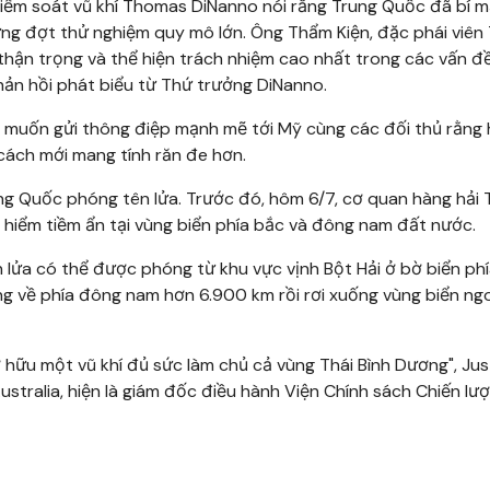
kiểm soát vũ khí Thomas DiNanno nói rằng Trung Quốc đã bí m
g đợt thử nghiệm quy mô lớn. Ông Thẩm Kiện, đặc phái viên
 thận trọng và thể hiện trách nhiệm cao nhất trong các vấn đề
hản hồi phát biểu từ Thứ trưởng DiNanno.
c muốn gửi thông điệp mạnh mẽ tới Mỹ cùng các đối thủ rằng
ách mới mang tính răn đe hơn.
ung Quốc phóng tên lửa. Trước đó, hôm 6/7, cơ quan hàng hải 
iểm tiềm ẩn tại vùng biển phía bắc và đông nam đất nước.
 lửa có thể được phóng từ khu vực vịnh Bột Hải ở bờ biển ph
 về phía đông nam hơn 6.900 km rồi rơi xuống vùng biển ngo
 hữu một vũ khí đủ sức làm chủ cả vùng Thái Bình Dương", Jus
ustralia, hiện là giám đốc điều hành Viện Chính sách Chiến lư