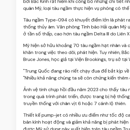
bởi Bắc Kinh rất hiếm khi công bố những chi tiết n
quân Mỹ, loại tàu ngầm thực hiện vụ phóng có thể l
Tàu ngầm Type-094 có khuyết điểm lớn là phát ra 
thống thủy âm. Văn phòng Tình báo Hải quân Mỹ ướ
ở tần số thấp, cao hơn tàu ngầm Delta III do Liên 
Mỹ hiện sở hữu khoảng 70 tàu ngầm hạt nhân và c
khăn trong việc theo dõi, phát hiện. Tuy nhiên, B
Bruce Jones, học giả tại Viện Brookings, trụ sở tại
"Trung Quốc đang ráo riết chạy đua để bắt kịp về 
"Nhiều khả năng chúng ta sẽ còn chứng kiến thêm
Ảnh vệ tinh chụp hồi đầu năm 2023 cho thấy tàu
trong quá trình phát triển, được trang bị hệ thố
truyền thống với chân vịt 6 hoặc 7 cánh lộ thiên.
Thiết kế pump-jet có nhiều ưu điểm như tốc độ ca
bán kính hoạt động và giảm khả năng bị phát hiện
được Mỹ sử dụng này xuất hiện trên tàu ngầm Tr