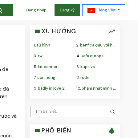
Tiếng Việt
Đăng nhập
Đăng ký
XU HƯỚNG
1.
tử hình
2.
benfica đấu với hearts
3.
tw
4.
uefa europa
5.
kit connor
6.
kups vs
n đe
7.
con riêng
8.
rodri
9.
badly in love 2
10.
phạm nhật minh anh
ọ đã
trên
trước và
PHỔ BIẾN
 cuộc