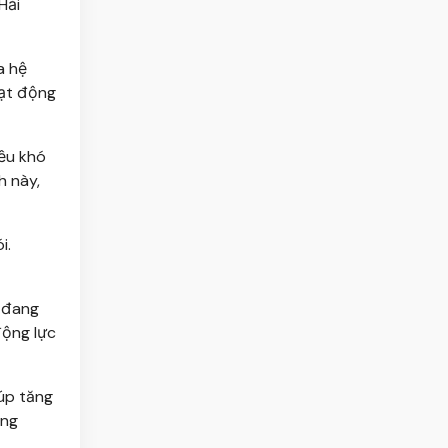
Hải
a hệ
oạt động
ều khó
h này,
i.
 đang
động lực
iúp tăng
ang