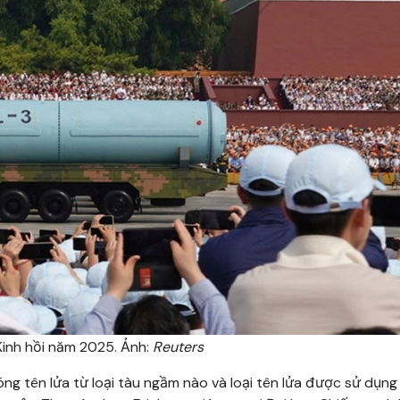
 Kinh hồi năm 2025. Ảnh:
Reuters
g tên lửa từ loại tàu ngầm nào và loại tên lửa được sử dụng l