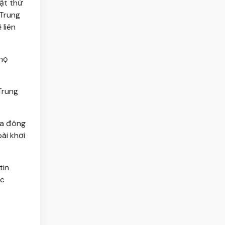
ật thử
 Trung
 liên
 họ
Trung
ía đông
ài khơi
tin
ợc