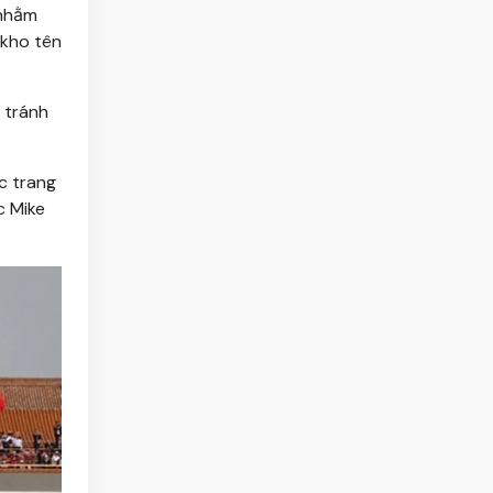
 nhằm
 kho tên
 tránh
c trang
c Mike