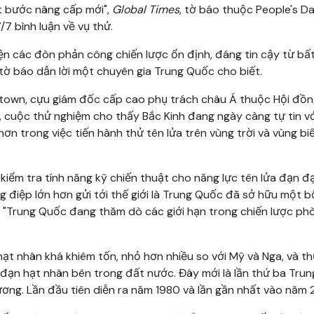
t bước nâng cấp mới",
Global Times
, tờ báo thuộc People's Dai
 bình luận về vụ thử.
ện các đòn phản công chiến lược ổn định, đáng tin cậy từ bất
 tờ báo dẫn lời một chuyên gia Trung Quốc cho biết.
getown, cựu giám đốc cấp cao phụ trách châu Á thuộc Hội đồ
 cuộc thử nghiệm cho thấy Bắc Kinh đang ngày càng tự tin v
n trong việc tiến hành thử tên lửa trên vùng trời và vùng b
 kiểm tra tính năng kỹ chiến thuật cho năng lực tên lửa đạn đ
điệp lớn hơn gửi tới thế giới là Trung Quốc đã sở hữu một b
. "Trung Quốc đang thăm dò các giới hạn trong chiến lược ph
 hạt nhân khá khiêm tốn, nhỏ hơn nhiều so với Mỹ và Nga, và t
đạn hạt nhân bên trong đất nước. Đây mới là lần thứ ba Tru
ương. Lần đầu tiên diễn ra năm 1980 và lần gần nhất vào năm 