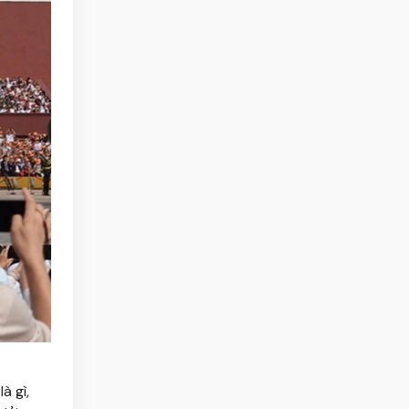
à gì,