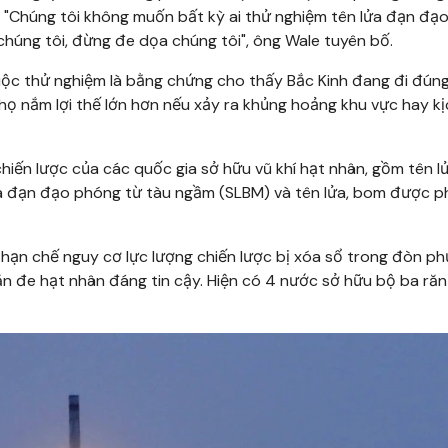
 "Chúng tôi không muốn bất kỳ ai thử nghiệm tên lửa đạn đạ
 chúng tôi, đừng đe dọa chúng tôi", ông Wale tuyên bố.
ộc thử nghiệm là bằng chứng cho thấy Bắc Kinh đang đi đún
 họ nắm lợi thế lớn hơn nếu xảy ra khủng hoảng khu vực hay k
chiến lược của các quốc gia sở hữu vũ khí hạt nhân, gồm tên l
lửa đạn đạo phóng từ tàu ngầm (SLBM) và tên lửa, bom được 
 hạn chế nguy cơ lực lượng chiến lược bị xóa sổ trong đòn ph
n đe hạt nhân đáng tin cậy. Hiện có 4 nước sở hữu bộ ba răn