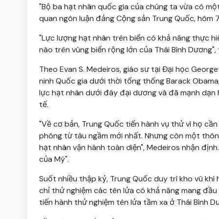
"Bộ ba hạt nhân quốc gia của chúng ta vừa có mộ
quan ngôn luận đảng Cộng sản Trung Quốc, hôm 7/7
"Lực lượng hạt nhân trên biển có khả năng thực hi
nào trên vùng biển rộng lớn của Thái Bình Dương",
Theo Evan S. Medeiros, giáo sư tại Đại học Geor
ninh Quốc gia dưới thời tổng thống Barack Obama,
lực hạt nhân dưới đáy đại dương và đã mạnh dạn hơ
tế.
"Về cơ bản, Trung Quốc tiến hành vụ thử vì họ cần
phóng từ tàu ngầm mới nhất. Nhưng còn một thông 
hạt nhân vận hành toàn diện", Medeiros nhận định
của Mỹ".
Suốt nhiều thập kỷ, Trung Quốc duy trì kho vũ khí
chỉ thử nghiệm các tên lửa có khả năng mang đầu 
tiến hành thử nghiệm tên lửa tầm xa ở Thái Bình D