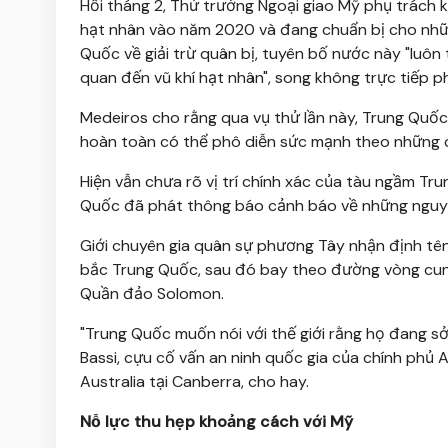
Hồi tháng 2, Thứ trưởng Ngoại giao Mỹ phụ trách 
hạt nhân vào năm 2020 và đang chuẩn bị cho nhữn
Quốc về giải trừ quân bị, tuyên bố nước này "luôn
quan đến vũ khí hạt nhân", song không trực tiếp p
Medeiros cho rằng qua vụ thử lần này, Trung Quố
hoàn toàn có thể phô diễn sức mạnh theo những c
Hiện vẫn chưa rõ vị trí chính xác của tàu ngầm Tr
Quốc đã phát thông báo cảnh báo về những nguy h
Giới chuyên gia quân sự phương Tây nhận định tên
bắc Trung Quốc, sau đó bay theo đường vòng cung
Quần đảo Solomon.
"Trung Quốc muốn nói với thế giới rằng họ đang sở
Bassi, cựu cố vấn an ninh quốc gia của chính phủ A
Australia tại Canberra, cho hay.
Nỗ lực thu hẹp khoảng cách với Mỹ