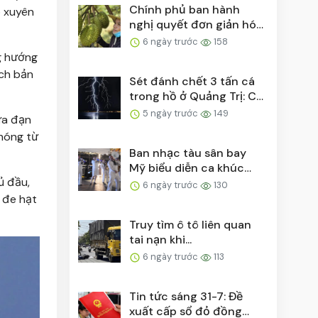
Chính phủ ban hành
o xuyên
nghị quyết đơn giản hóa
thủ tục cấp mã số...
6 ngày trước
158
g hướng
ịch bản
Sét đánh chết 3 tấn cá
trong hồ ở Quảng Trị: Có
thể sét đánh...
5 ngày trước
149
ửa đạn
phóng từ
Ban nhạc tàu sân bay
Mỹ biểu diễn ca khúc
ủ đầu,
'Việt Nam ơi' bên ...
6 ngày trước
130
 đe hạt
Truy tìm ô tô liên quan
tai nạn khi...
6 ngày trước
113
Tin tức sáng 31-7: Đề
xuất cấp sổ đỏ đồng