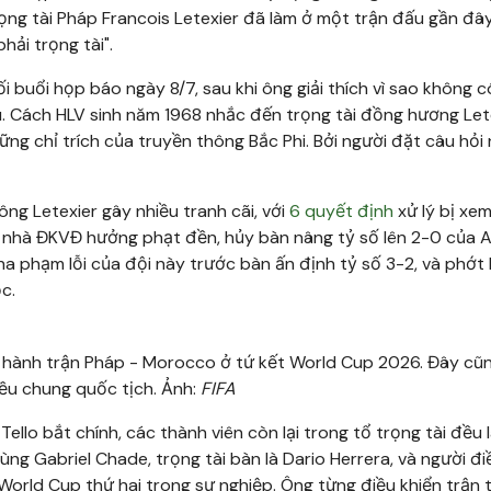
ọng tài Pháp Francois Letexier đã làm ở một trận đấu gần đây
ải trọng tài".
 buổi họp báo ngày 8/7, sau khi ông giải thích vì sao không c
 Cách HLV sinh năm 1968 nhắc đến trọng tài đồng hương Let
ững chỉ trích của truyền thông Bắc Phi. Bởi người đặt câu hỏi 
ông Letexier gây nhiều tranh cãi, với
6 quyết định
xử lý bị xem
ho nhà ĐKVĐ hưởng phạt đền, hủy bàn nâng tỷ số lên 2-0 của A
a phạm lỗi của đội này trước bàn ấn định tỷ số 3-2, và phớt l
c.
u hành trận Pháp - Morocco ở tứ kết World Cup 2026. Đây cũng
 đều chung quốc tịch. Ảnh:
FIFA
llo bắt chính, các thành viên còn lại trong tổ trọng tài đều 
 cùng Gabriel Chade, trọng tài bàn là Dario Herrera, và người đ
 World Cup thứ hai trong sự nghiệp. Ông từng điều khiển trận 