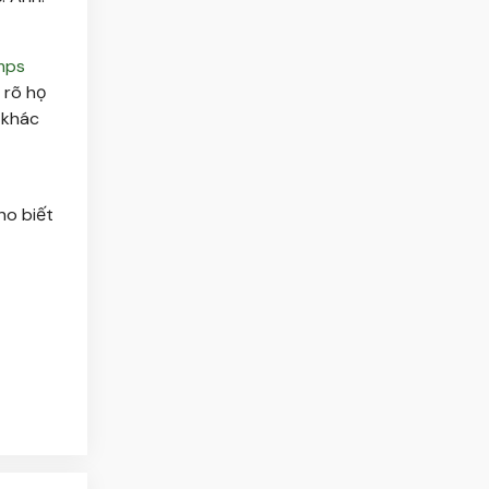
mps
 rõ họ
 khác
ho biết