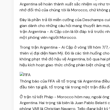
Argentina sẽ hoàn thành xuất sắc nhiệm vụ như tr
nhớ đối thủ của chúng tôi là Morocco, chứ không ph
Đây là phần trả lời miễn cưỡng của Deschamps cuối
gian dành cho những câu hỏi mang thuyết âm mưu.
trận Argentina - Ai Cập còn là lời đáp trả trước nh
một phóng viên người Morocco.
Trong trận Argentina - Ai Cập ở vòng 1/8 hôm 7/7, 
thiên vị đại diện Nam Mỹ. Đó là các tình huống c
không phạt thẻ đỏ hậu vệ Argentina, bỏ qua hai ph
hiệu kích hoạt giao thức chống phân biệt chủng tộ
Thông báo của FIFA về tổ trọng tài Argentina điề
đầu tiên tại giải, tổ trọng tài trong một trận đấu
Ở trận tứ kết Pháp - Morocco hôm nay, ngoài ông Te
Argentina. Hai trọng tài biên là Juan Pablo Belatti
phòng VAR là Christian Navarro. Tello đang bắt kỳ