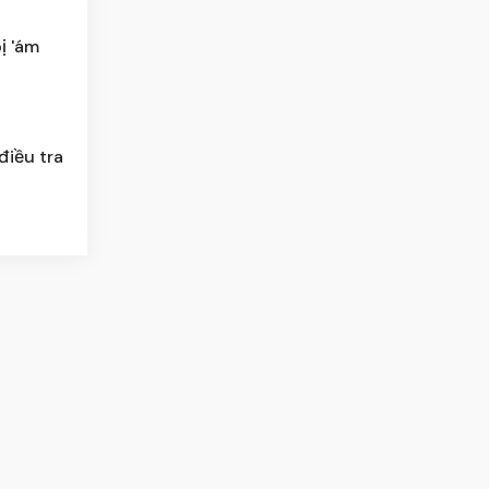
ị 'ám
điều tra