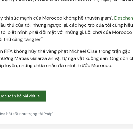
ây thì sức mạnh của Morocco không hề thuyên giảm",
Descha
ầu thủ của tôi, nhưng ngược lại, các học trò của tôi cũng hiểu
ôi biết mình phải đối mặt với những gì. Lối chơi của Morocco
i thủ càng tăng lên".
 FIFA không hủy thẻ vàng phạt Michael Olise trong trận gặp
phương Matias Galarza ăn vạ, tự ngã vật xuống sân. Ông còn c
 tập luyện, nhưng chưa chắc đá chính trước Morocco.
Đọc toàn bộ bài viết
a bắt tốt như trọng tài Pháp'