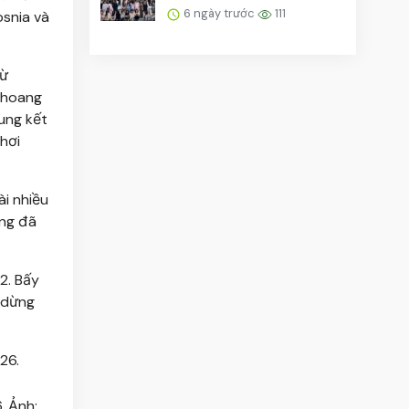
ma...
6 ngày trước
111
osnia và
rừ
y hoang
hung kết
hơi
ài nhiều
ũng đã
2. Bấy
i dừng
. Ảnh: