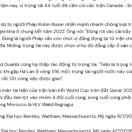
ăm nay, vị trọng tài 44 tuổi đã cầm còi các trận Canada - B
i dự bị người Pháp Robin Risser nhấn mạnh nhanh chóng loại t
entina ở chung kết năm 2022. Ông nói: "Đừng rơi vào cái bẫ
. Đúng là người Pháp vẫn còn chút vị đắng đọng lại từ trận c
á. Những trọng tài này được chọn vì họ đủ đẳng cấp ở sân c
uahbi cũng hạ thấp tác động từ trọng tài. "Tello là trọng t
c khi gặp Hà Lan ở vòng 1/16, một trọng tài người nước này c
 rất tốt công việc được giao".
 màn tái hiện của trận bán kết World Cup trên đất Qatar 202
Phi đầu tiên lọt vào nhóm 4 đội cuối cùng, song cuối cùng phả
óng Morocco là HLV Walid Regragui.
 Đại học Bentley, Waltham, Massachusetts, Mỹ ngày 6/7/2026