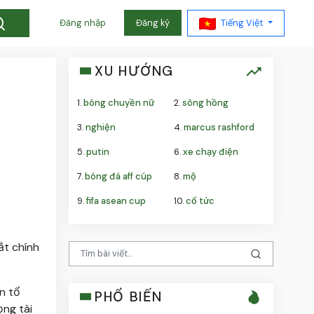
Tiếng Việt
Đăng nhập
Đăng ký
XU HƯỚNG
1.
bóng chuyền nữ
2.
sông hồng
3.
nghiện
4.
marcus rashford
5.
putin
6.
xe chạy điện
7.
bóng đá aff cúp
8.
mộ
9.
fifa asean cup
10.
cổ tức
ắt chính
n tổ
PHỔ BIẾN
ọng tài