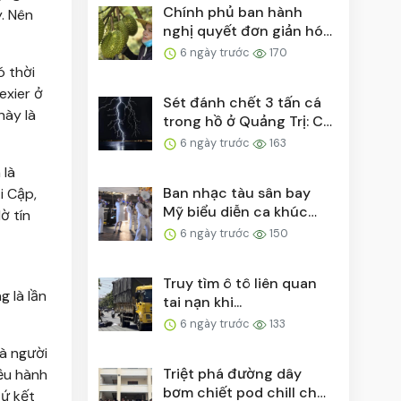
Chính phủ ban hành
. Nên
nghị quyết đơn giản hóa
thủ tục cấp mã số...
6 ngày trước
170
ó thời
exier ở
Sét đánh chết 3 tấn cá
này là
trong hồ ở Quảng Trị: Có
thể sét đánh...
6 ngày trước
163
 là
Ban nhạc tàu sân bay
i Cập,
Mỹ biểu diễn ca khúc
ờ tín
'Việt Nam ơi' bên ...
6 ngày trước
150
Truy tìm ô tô liên quan
 là lần
tai nạn khi...
6 ngày trước
133
là người
Triệt phá đường dây
iều hành
bơm chiết pod chill chứa
tứ kết