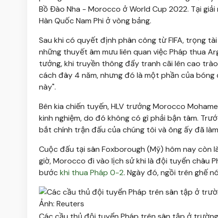
Bồ Đào Nha - Morocco ở World Cup 2022. Tại giải n
Hàn Quốc Nam Phi ở vòng bảng.
Sau khi có quyết định phân công từ FIFA, trọng tà
những thuyết âm mưu liên quan việc Pháp thua Arg
tưởng, khi truyền thông đẩy tranh cãi lên cao trào
cách đây 4 năm, nhưng đó là một phần của bóng đ
này".
Bên kia chiến tuyến, HLV trưởng Morocco Mohamed O
kinh nghiệm, do đó không có gì phải bận tâm. Trướ
bắt chính trận đấu của chúng tôi và ông ấy đã làm
Cuộc đấu tại sân Foxborough (Mỹ) hôm nay còn là
giờ, Morocco đi vào lịch sử khi là đội tuyển châu 
bước
khi thua Pháp 0-2
. Ngày đó, ngồi trên ghế n
Các cầu thủ đội tuyển Pháp trên sân tập ở trường