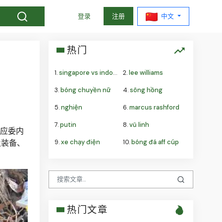
中文
登录
注册
热门
1.
singapore vs indonesia
2.
lee williams
3.
bóng chuyền nữ
4.
sông hồng
5.
nghiện
6.
marcus rashford
7.
putin
8.
vũ linh
响应委内
9.
xe chạy điện
10.
bóng đá aff cúp
及装备、
热门文章