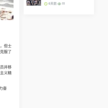
充含有毒品的冷藏舱……
6天前
111
，但士
克服了
员并移
主义精
力奋