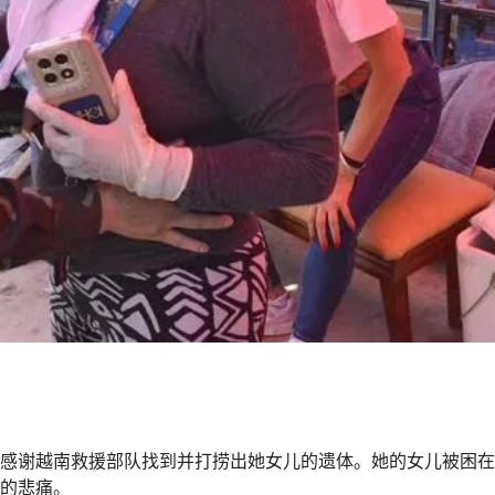
感谢越南救援部队找到并打捞出她女儿的遗体。她的女儿被困在
的悲痛。