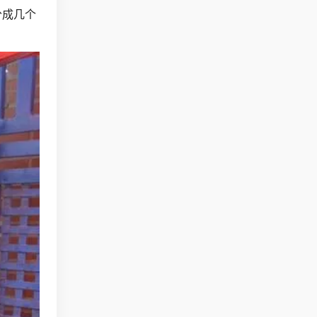
分成几个
。