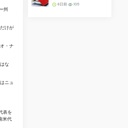
とデジタル媒体の両方で
6日前
105
発行する提案…
ー州
だけが
オ・ナ
はな
クはニュ
代表を
南米代