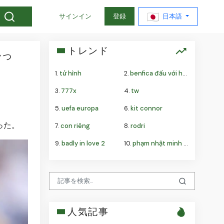
日本語
サインイン
登録
トレンド
かっ
1.
tử hình
2.
benfica đấu với hearts
3.
777x
4.
tw
5.
uefa europa
6.
kit connor
った。
7.
con riêng
8.
rodri
9.
badly in love 2
10.
phạm nhật minh anh
人気記事