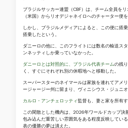
ブラジルサッカー連盟（CBF）は、チーム全員を
（米国）からリオデジャネイロへのチャーター便を
しかし、ブラジルメディアによると、この便に搭乗
搭乗したという。
ダニーロの他に、このフライトには数名の輸送スタ
ンネッティしか乗っていなかった。
ダニーロとは対照的に、ブラジル代表チーム
の残り
く、すぐにそれぞれ別の休暇地へと移動した。
スーパースターのネイマールは家族を​​連れてア
ージャージー州に留まり、ヴィニシウス・ジュニオ
カルロ・アンチェロッティ
監督も
、妻と家を所有す
この閑散とした機内は、2026年ワールドカップ決
包み込んだ重苦しい雰囲気をある程度反映している
表の優勝の夢は潰えた。