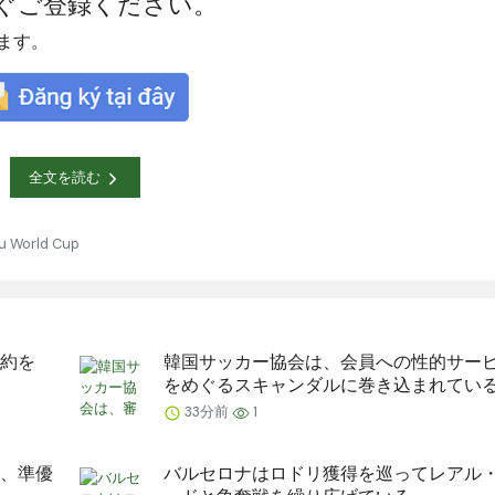
ぐご登録ください。
します。
全文を読む
au World Cup
約を
韓国サッカー協会は、会員への性的サー
をめぐるスキャンダルに巻き込まれてい
33分前
1
、準優
バルセロナはロドリ獲得を巡ってレアル