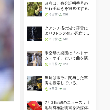
政府は、身分証明番号の
発行手続きを簡素化する
決議を発表した。
6日前
156
クアンチ省の湖で落雷に
より3トンの魚が死亡：落
雷が原因だった可能性も…
5日前
148
米空母の楽団は「ベトナ
ム・オイ」という曲を演
奏した。
6日前
129
当局は事故に関与した車
両を捜索している。
6日前
111
7月31日朝のニュース：土
地所有権証明書を紙媒体