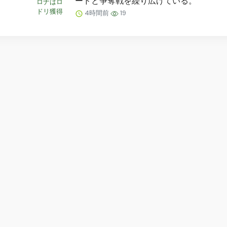
ードと争奪戦を繰り広げている。
4時間前
19