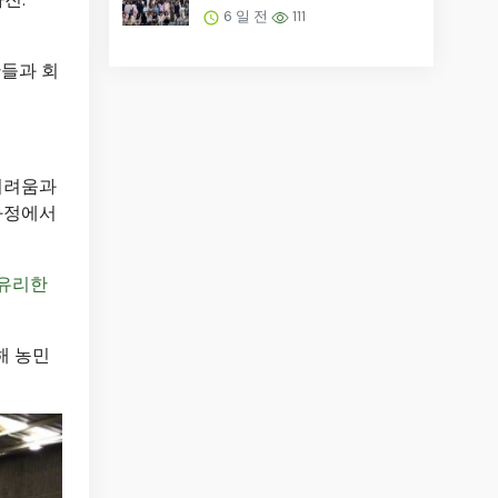
재충전하던 조직을 소탕했
6 일 전
111
다.
관들과 회
어려움과
 과정에서
 유리한
해 농민