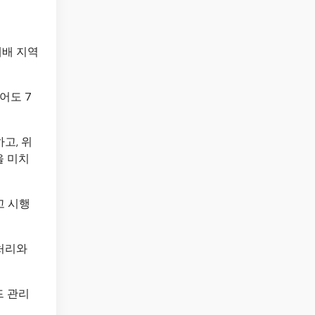
재배 지역
어도 7
고, 위
을 미치
고 시행
 처리와
드 관리