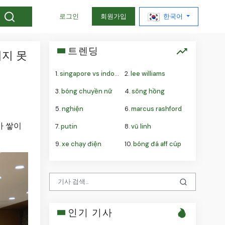
한국어
로그인
회원가입
트렌딩
되지 못
1.
singapore vs indonesia
2.
lee williams
3.
bóng chuyền nữ
4.
sông hồng
5.
nghiện
6.
marcus rashford
가 쌓이
7.
putin
8.
vũ linh
9.
xe chạy điện
10.
bóng đá aff cúp
인기 기사