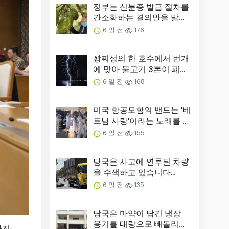
정부는 신분증 발급 절차를
간소화하는 결의안을 발표
했습니다.
6 일 전
176
꽝찌성의 한 호수에서 번개
에 맞아 물고기 3톤이 폐사:
번개가 원인일 가능성 제
6 일 전
168
기...
미국 항공모함의 밴드는 '베
트남 사랑'이라는 노래를 연
주했습니다...
6 일 전
155
당국은 사고에 연루된 차량
을 수색하고 있습니다...
6 일 전
135
당국은 마약이 담긴 냉장
용기를 대량으로 빼돌리고
진: