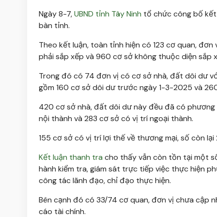
Ngày 8-7,
UBND tỉnh Tây Ninh
tổ chức công bố kết 
bàn tỉnh.
Theo kết luận, toàn tỉnh hiện có 123 cơ quan, đơn 
phải sắp xếp và 960 cơ sở không thuộc diện sắp x
Trong đó có 74 đơn vị có cơ sở nhà, đất dôi dư v
gồm 160 cơ sở dôi dư trước ngày 1-3-2025 và 260
420 cơ sở nhà, đất dôi dư này đều đã có phương á
nội thành và 283 cơ sở có vị trí ngoại thành.
155 cơ sở có vị trí lợi thế về thương mại, số còn lạ
Kết luận thanh tra
cho thấy vẫn còn tồn tại một số
hành kiểm tra, giám sát trực tiếp việc thực hiện 
công tác lãnh đạo, chỉ đạo thực hiện.
Bên cạnh đó có 33/74 cơ quan, đơn vị chưa cập nhậ
cáo tài chính.