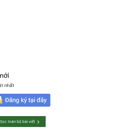
mới
ật nhất
Đọc toàn bộ bài viết