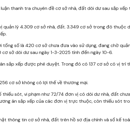
luận thanh tra chuyên đề cơ sở nhà, đất dôi dư sau sắp xếp 
vị quản lý 4.309 cơ sở nhà, đất. 3.349 cơ sở trong đó thuộc d
ếp.
ới tổng số là 420 cơ sở chưa đưa vào sử dụng, đang chờ quản 
 cơ sở dôi dư sau ngày 1-3-2025 tính đến ngày 10-6.
n sắp xếp được phê duyệt. Trong đó có 137 cơ sở có vị trí 
i 256 cơ sở không có lợi thế về thương mại.
 thiếu sót, vi phạm như 72/74 đơn vị có dôi dư nhà, đất chưa
phương án sắp xếp của các đơn vị trực thuộc, còn thiếu sót tr
t thông tin cơ sở nhà, đất trên hồ sơ địa chính và sổ kế to