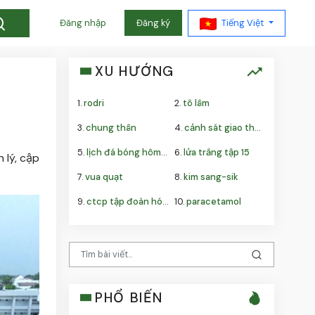
Tiếng Việt
Đăng nhập
Đăng ký
XU HƯỚNG
1.
rodri
2.
tô lâm
3.
chung thân
4.
cảnh sát giao thông
5.
lịch đá bóng hôm nay việt nam
6.
lửa trắng tập 15
 lý, cập
7.
vua quạt
8.
kim sang-sik
9.
ctcp tập đoàn hóa chất đức giang
10.
paracetamol
PHỔ BIẾN