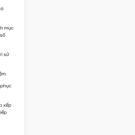
có
nh mục
 số
rí sử
ệm.
c phục
p xếp
tiếp