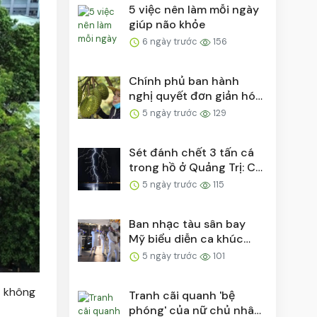
5 việc nên làm mỗi ngày
giúp não khỏe
6 ngày trước
156
Chính phủ ban hành
nghị quyết đơn giản hóa
thủ tục cấp mã số...
5 ngày trước
129
Sét đánh chết 3 tấn cá
trong hồ ở Quảng Trị: Có
thể sét đánh...
5 ngày trước
115
Ban nhạc tàu sân bay
Mỹ biểu diễn ca khúc
'Việt Nam ơi' bên ...
5 ngày trước
101
ỏ không
Tranh cãi quanh 'bệ
phóng' của nữ chủ nhân