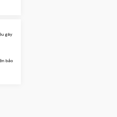
ều gây
iền bảo