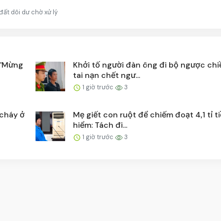
đất dôi dư chờ xử lý
: 'Mừng
Khởi tố người đàn ông đi bộ ngược chi
tai nạn chết ngư...
1 giờ trước
3
 cháy ở
Mẹ giết con ruột để chiếm đoạt 4,1 tỉ t
hiểm: Tách đi...
1 giờ trước
3