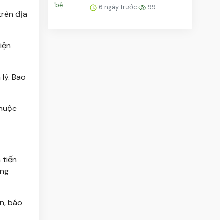
giải Fields
6 ngày trước
99
trên địa
iện
lý. Bao
thuộc
 tiến
ong
án, báo