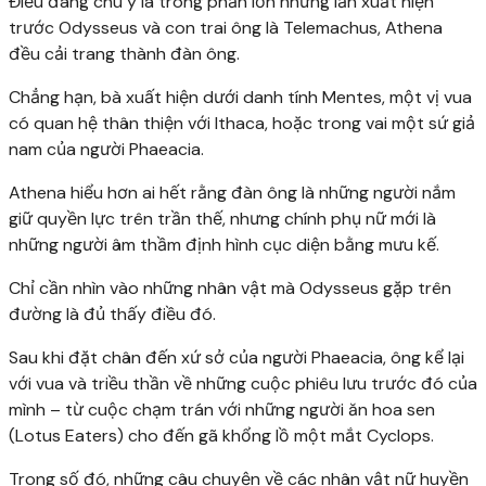
Điều đáng chú ý là trong phần lớn những lần xuất hiện
trước Odysseus và con trai ông là Telemachus, Athena
đều cải trang thành đàn ông.
Chẳng hạn, bà xuất hiện dưới danh tính Mentes, một vị vua
có quan hệ thân thiện với Ithaca, hoặc trong vai một sứ giả
nam của người Phaeacia.
Athena hiểu hơn ai hết rằng đàn ông là những người nắm
giữ quyền lực trên trần thế, nhưng chính phụ nữ mới là
những người âm thầm định hình cục diện bằng mưu kế.
Chỉ cần nhìn vào những nhân vật mà Odysseus gặp trên
đường là đủ thấy điều đó.
Sau khi đặt chân đến xứ sở của người Phaeacia, ông kể lại
với vua và triều thần về những cuộc phiêu lưu trước đó của
mình – từ cuộc chạm trán với những người ăn hoa sen
(Lotus Eaters) cho đến gã khổng lồ một mắt Cyclops.
Trong số đó, những câu chuyện về các nhân vật nữ huyền