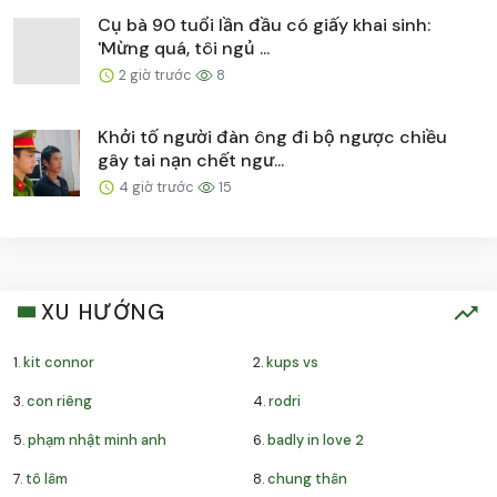
Cụ bà 90 tuổi lần đầu có giấy khai sinh:
'Mừng quá, tôi ngủ ...
2 giờ trước
8
Khởi tố người đàn ông đi bộ ngược chiều
gây tai nạn chết ngư...
4 giờ trước
15
XU HƯỚNG
1.
kit connor
2.
kups vs
3.
con riêng
4.
rodri
5.
phạm nhật minh anh
6.
badly in love 2
7.
tô lâm
8.
chung thân