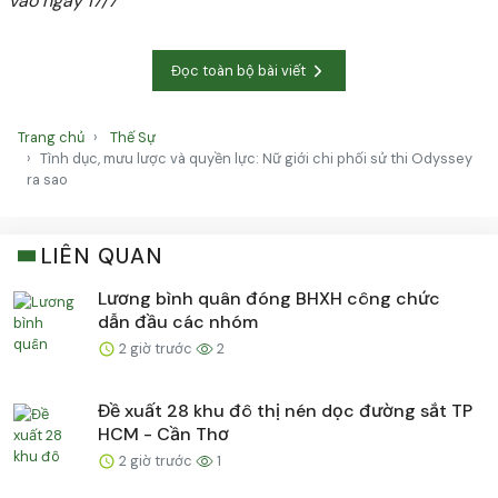
vào ngày 17/7
Đọc toàn bộ bài viết
Trang chủ
Thế Sự
Tình dục, mưu lược và quyền lực: Nữ giới chi phối sử thi Odyssey
ra sao
LIÊN QUAN
Lương bình quân đóng BHXH công chức
dẫn đầu các nhóm
2 giờ trước
2
Đề xuất 28 khu đô thị nén dọc đường sắt TP
HCM - Cần Thơ
2 giờ trước
1