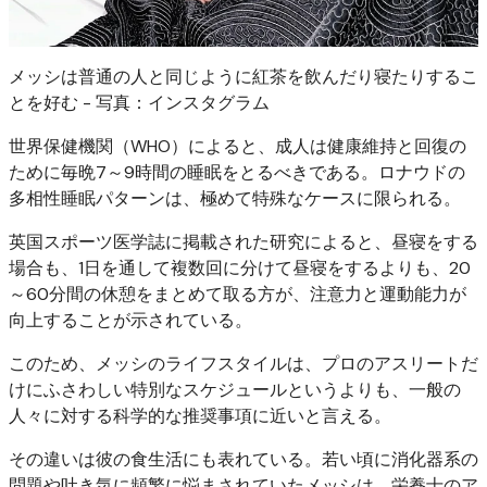
メッシは普通の人と同じように紅茶を飲んだり寝たりするこ
とを好む - 写真：インスタグラム
世界保健機関（WHO）によると、成人は健康維持と回復の
ために毎晩7～9時間の睡眠をとるべきである。ロナウドの
多相性睡眠パターンは、極めて特殊なケースに限られる。
英国スポーツ医学誌に掲載された研究によると、昼寝をする
場合も、1日を通して複数回に分けて昼寝をするよりも、20
～60分間の休憩をまとめて取る方が、注意力と運動能力が
向上することが示されている。
このため、メッシのライフスタイルは、プロのアスリートだ
けにふさわしい特別なスケジュールというよりも、一般の
人々に対する科学的な推奨事項に近いと言える。
その違いは彼の食生活にも表れている。若い頃に消化器系の
問題や吐き気に頻繁に悩まされていたメッシは、栄養士のア