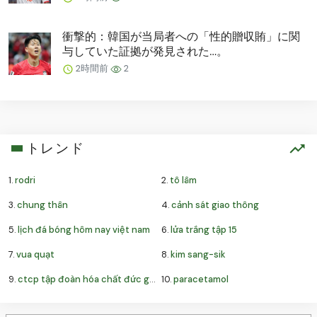
衝撃的：韓国が当局者への「性的贈収賄」に関
与していた証拠が発見された…。
2時間前
2
トレンド
1.
rodri
2.
tô lâm
3.
chung thân
4.
cảnh sát giao thông
5.
lịch đá bóng hôm nay việt nam
6.
lửa trắng tập 15
7.
vua quạt
8.
kim sang-sik
9.
ctcp tập đoàn hóa chất đức giang
10.
paracetamol