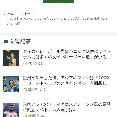
ホーム
スポーツ
Cãi nhau về Ronaldo và Messi không biết đời nào mới dứt, bạn
chọn ai?
関連記事
タイのバレーボール界はパニック状態に：ベト
ナムには多くの女子バレーボール選手がいる…
21分前
0
証拠が流出した後、アジアのファンは「2002
年ワールドカップのスキャンダル」を回想して
いる…。
21分前
0
東南アジアのメディアはスアン・ソン氏の意見
に同意：ベトナム人選手は…
2時間前
2