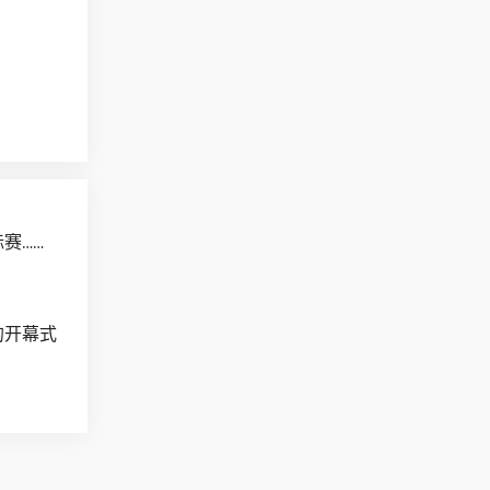
赛……
的开幕式