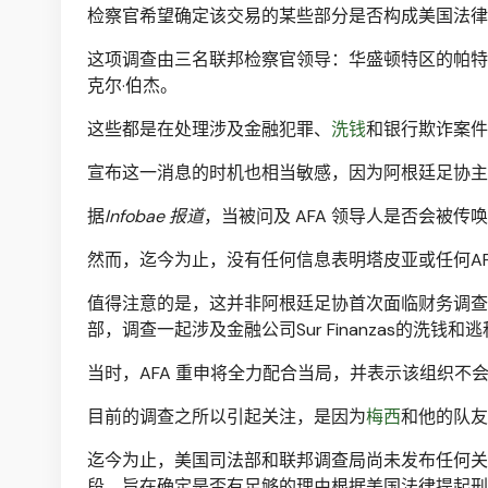
检察官希望确定该交易的某些部分是否构成美国法律
这项调查由三名联邦检察官领导：华盛顿特区的帕特
克尔·伯杰。
这些都是在处理涉及金融犯罪、
洗钱
和银行欺诈案件
宣布这一消息的时机也相当敏感，因为阿根廷足协主席
据
Infobae 报道
，当被问及 AFA 领导人是否会被
然而，迄今为止，没有任何信息表明塔皮亚或任何A
值得注意的是，这并非阿根廷足协首次面临财务调查。
部，调查一起涉及金融公司Sur Finanzas的洗钱和
当时，AFA 重申将全力配合当局，并表示该组织不
目前的调查之所以引起关注，是因为
梅西
和他的队友
迄今为止，美国司法部和联邦调查局尚未发布任何关
段，旨在确定是否有足够的理由根据美国法律提起