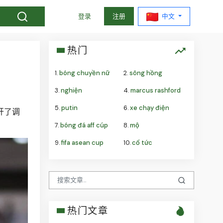
中文
登录
注册
热门
1.
bóng chuyền nữ
2.
sông hồng
3.
nghiện
4.
marcus rashford
5.
putin
6.
xe chạy điện
展开了调
7.
bóng đá aff cúp
8.
mộ
9.
fifa asean cup
10.
cổ tức
热门文章