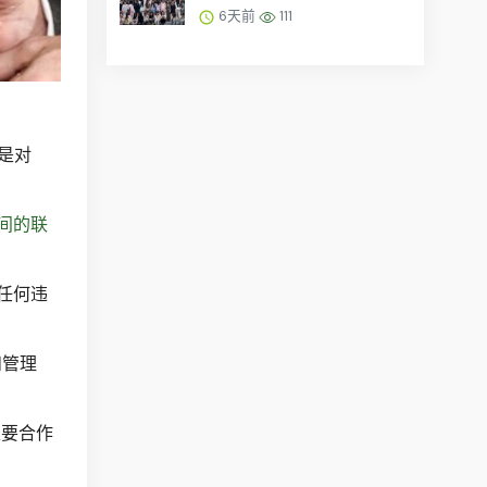
充含有毒品的冷藏舱……
6天前
111
这是对
间的联
任何违
和管理
主要合作