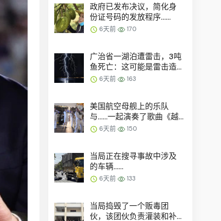
政府已发布决议，简化身
份证号码的发放程序……
6天前
170
广治省一湖泊遭雷击，3吨
鱼死亡：这可能是雷击造
成的……
6天前
163
美国航空母舰上的乐队
与……一起演奏了歌曲《越
南》。
6天前
150
当局正在搜寻事故中涉及
的车辆……
6天前
133
当局捣毁了一个贩毒团
伙，该团伙负责灌装和补