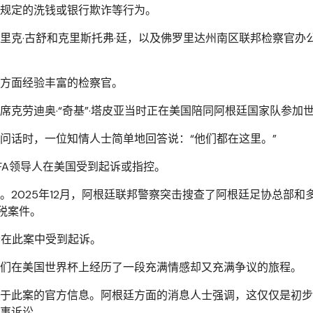
规定的洗钱或银行欺诈等行为。
里克·古舒和克里斯托弗·廷，以及佛罗里达州南区联邦检察官办
方面经验丰富的检察官。
克劳迪奥·“奇基”·塔皮亚当时正在美国陪同阿根廷国家队参加
传唤问话时，一位知情人士简单地回答说：“他们都在这里。”
FA领导人在美国受到起诉或指控。
2025年12月，阿根廷联邦警察突击搜查了阿根廷足协总部和
逃税案件。
会在此案中受到起诉。
们在美国世界杯上经历了一段充满情感却又充满争议的旅程。
于此案的官方信息。阿根廷方面的消息人士强调，这仅仅是初步
刑事诉讼。