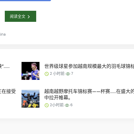
阅读全文
tina
”……
世界级球星参加越南规模最大的羽毛球锦标
2 小时前
7
正在接受
越南越野摩托车锦标赛——杯赛……在盛大
中拉开帷幕。
2小时前
6